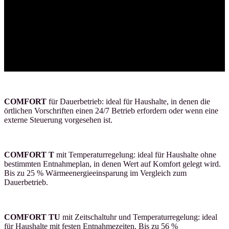
Wasserhähnen und unter der Dusche und Sie können mit sofortigem
warmem Wasser einen Hauch von Luxus erhalten.
In der neuen, erweiterten Baureihe bieten alle Modelle eine
unterschiedliche Regelungsart und werden damit den Bedürfnissen
verschiedenster Haushalte gerecht.
COMFORT
für Dauerbetrieb: ideal für Haushalte, in denen die
örtlichen Vorschriften einen 24/7 Betrieb erfordern oder wenn eine
externe Steuerung vorgesehen ist.
COMFORT T
mit Temperaturregelung: ideal für Haushalte ohne
bestimmten Entnahmeplan, in denen Wert auf Komfort gelegt wird.
Bis zu 25 % Wärmeenergieeinsparung im Vergleich zum
Dauerbetrieb.
COMFORT TU
mit Zeitschaltuhr und Temperaturregelung: ideal
für Haushalte mit festen Entnahmezeiten. Bis zu 56 %