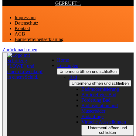
Impressum
Datenschutz
Kontakt
AGB
Barrierefreiheitserklärung
Zurück nach oben
Home
Leistungen
Untermenü öffnen und schließen
Bad
Untermenü öffnen und schließen
Badmodernisierung
Barrierefreies Bad
Förderung Bad
Badinspiration und
Musterbäder
Badanfrage
Virtuelle Ausstellungen
Untermenü öffnen und
schließen