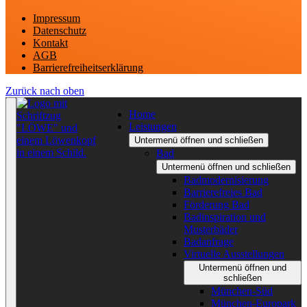
Impressum
Datenschutz
Kontakt
AGB
Barrierefreiheitserklärung
Zurück nach oben
Home
Leistungen
Untermenü öffnen und schließen
Bad
Untermenü öffnen und schließen
Badmodernisierung
Barrierefreies Bad
Förderung Bad
Badinspiration und
Musterbäder
Badanfrage
Virtuelle Ausstellungen
Untermenü öffnen und
schließen
München-Süd
München-Europark