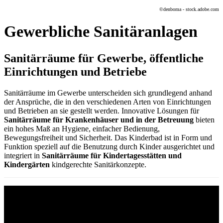
©denboma - stock.adobe.com
Gewerbliche Sanitäranlagen
Sanitärräume für Gewerbe, öffentliche
Einrichtungen und Betriebe
Sanitärräume im Gewerbe unterscheiden sich grundlegend anhand
der Ansprüche, die in den verschiedenen Arten von Einrichtungen
und Betrieben an sie gestellt werden. Innovative Lösungen für
Sanitärräume für Krankenhäuser und in der Betreuung
bieten
ein hohes Maß an Hygiene, einfacher Bedienung,
Bewegungsfreiheit und Sicherheit. Das Kinderbad ist in Form und
Funktion speziell auf die Benutzung durch Kinder ausgerichtet und
integriert in
Sanitärräume für Kindertagesstätten und
Kindergärten
kindgerechte Sanitärkonzepte.
Sanitärräume für Flughäfen und Messegelände
sowie
Sanitärräume für Sportstätten und Schulen
bedürfen der
Möglichkeit zur gleichzeitigen Nutzung durch viele Personen.
Insbesondere der Schutz vor Vandalismus wird durch moderne