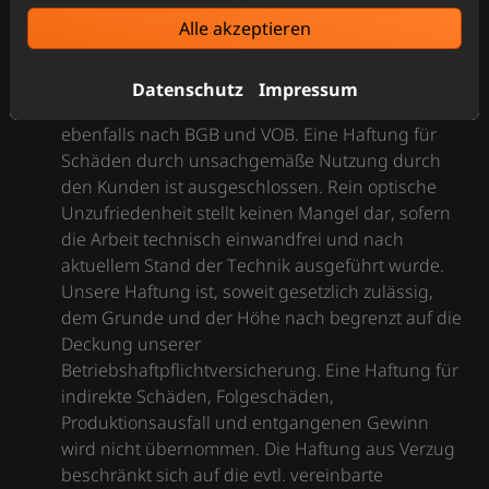
Alle akzeptieren
Gewährleistung und Haftung
Es gelten die gesetzlichen Vorschriften nach BGB
Datenschutz
Impressum
(§§ 633 ff.) und VOB/B (§ 13).Die Haftung erfolgt
ebenfalls nach BGB und VOB. Eine Haftung für
Schäden durch unsachgemäße Nutzung durch
den Kunden ist ausgeschlossen. Rein optische
Unzufriedenheit stellt keinen Mangel dar, sofern
die Arbeit technisch einwandfrei und nach
aktuellem Stand der Technik ausgeführt wurde.
Unsere Haftung ist, soweit gesetzlich zulässig,
dem Grunde und der Höhe nach begrenzt auf die
Deckung unserer
Betriebshaftpflichtversicherung. Eine Haftung für
indirekte Schäden, Folgeschäden,
Produktionsausfall und entgangenen Gewinn
wird nicht übernommen. Die Haftung aus Verzug
beschränkt sich auf die evtl. vereinbarte