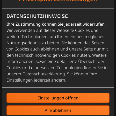
nach Auftragserteilung unvorhersehbare
Mehraufwände ergeben oder der Kunde
nachträgliche Änderungen einbringt.
DATENSCHUTZHINWEISE
Terminvereinbarung und Stornierung
Ihre Zustimmung können Sie jederzeit widerrufen.
Termine können per Telefon, E-Mail, WhatsApp
Wir verwenden auf dieser Webseite Cookies und
oder über das Kontaktformular auf der Website
weitere Technologien, um Ihnen ein bestmögliches
vereinbart werden.
Nutzungserlebnis zu bieten. Sie können das Setzen
von Cookies auch ablehnen und unsere Seite nur mit
Storniert der Kunde einen Termin weniger als 24
den technisch notwendigen Cookies nutzen. Weitere
Stunden vorher, wird die Anfahrtspauschale in
Informationen, sowie eine detaillierte Übersicht der
Rechnung gestellt.
Cookies und eingesetzten Technologien finden Sie in
Bei Stornierung eines bereits erteilten Auftrags
unserer Datenschutzerklärung. Sie können Ihre
werden alle bis zu diesem Zeitpunkt angefallenen
Einstellungen jederzeit ändern.
Kosten, einschließlich Arbeitszeit und Material, in
Rechnung gestellt.
Einstellungen öffnen
Eine Frist zur Leistungserbringung durch die Heizlöwe
GmbH besteht nicht.
Alle ablehnen