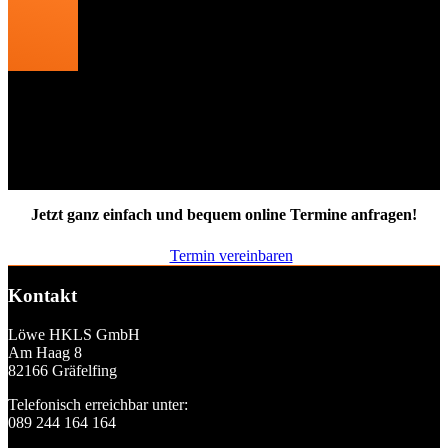
WC
Waschbecken: min. 0,48 m tief, Kniefreiheit zur Nutzung im
Sitzen
WC: Sitzhöhe nach Bedarf oder flexibel einstellbar
Jetzt ganz einfach und bequem online Termine anfragen!
Termin vereinbaren
Kontakt
Löwe HKLS GmbH
Am Haag 8
82166 Gräfelfing
Telefonisch erreichbar unter:
089 244 164 164